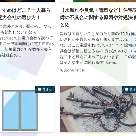
すすめはどこ？一人暮ら
【水漏れや臭気・電気など】住宅
電力会社の選び方！
備の不具合に関する原因や対処法
とめ
て意外とお金が掛かる。 やっ
かも節約しないとなぁ・・・
普段は問題ないことが当たり前の住宅設備
なたのために電力会社を調べて
いざ何か不具合があると焦りますよね。 
16年に一般家庭向けに電力自由化
れ、どこに電話すればいいの？？？ 設備
降、新規電力会社が数多く参入
具合は頻繁に起こるものではないので、い
社独自の...
起こると対応に困ってしまいます。 この
はそんな生活に関わる住宅設備...
2020年9月2日
住まい
住