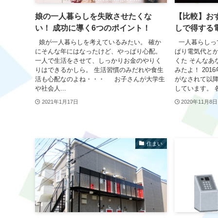
娘の一人暮らしを失敗させたくな
【比較】お
い！ 成功に導く6つのポイント！
しで得する
娘が一人暮らしを考えているみたい。 確か
一人暮らしっ
にそんな年にはなったけど、やっぱり心配。
ぱり電気代と
一人で生活をさせて、しっかりお金のやりく
くた そんなあ
りはできるかしら。 生活習慣のみだれや食生
みたよ！ 20
活も心配なのよね・・・ お子さんが大学生
がなされて以
や社会人...
しています。 各
2021年1月17日
2020年11月8日
住まい