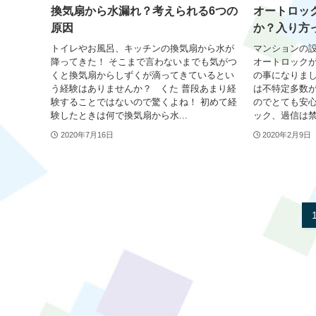
換気扇から水漏れ？考えられる6つの
オートロッ
原因
か？入り方
トイレやお風呂、キッチンの換気扇から水が
マンションの
降ってきた！ そこまで言わないまでも気がつ
オートロック
くと換気扇からしずくが滴ってきているとい
の事になりまし
う経験はありませんか？ くた 普段あまり経
は不特定多数
験することではないので驚くよね！ 初めて経
のでとても安心
験したときは何で換気扇から水...
ック、過信は禁
2020年7月16日
2020年2月9日