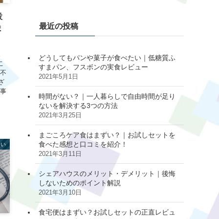
設
最近の投稿
ま
。
どうしてもパンや菓子が食べたい｜低糖質ふ
こ
すまパン、フスボンの実食レビュー
の不
2021年5月1日
ざ
記事
時間がない？｜一人暮らしで自由時間が足り
ないを解決する3つの方法
2021年3月25日
まごころケア食はまずい？｜お試しセットを
食べた感想と口コミを紹介！
まい
2021年3月11日
シェアハウスのメリット・デメリット｜後悔
しないためのポイント解説
2021年3月10日
食宅便はまずい？お試しセットの正直レビュ