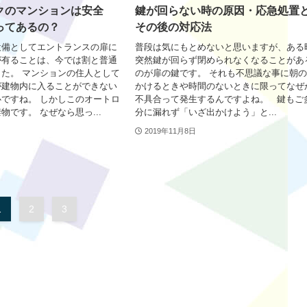
クのマンションは安全
鍵が回らない時の原因・応急処置
ってあるの？
その後の対応法
設備としてエントランスの扉に
普段は気にもとめないと思いますが、ある
が有ることは、今では割と普通
突然鍵が回らず閉められなくなることがあ
た。 マンションの住人として
のが扉の鍵です。 それも不思議な事に朝
が建物内に入ることができない
かけるときや時間のないときに限ってなぜ
ですね。 しかしこのオートロ
不具合って発生するんですよね。 鍵もご
物です。 なぜなら思っ...
分に漏れず「いざ出かけよう」と...
2019年11月8日
1
2
3