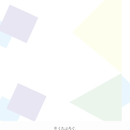
©
くたぶろぐ.