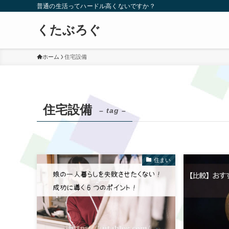
普通の生活ってハードル高くないですか？
くたぶろぐ
ホーム
住宅設備
住宅設備
– tag –
住まい