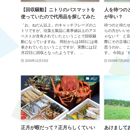
【回収騒動】ニトリのバスマットを
人を待つの
使っていたので代用品を探してみた
が辛い？
「お、ねだん以上」のキャッチフレーズのニ
待つのと待たせ
トリですが、珪藻土製品に基準値以上のアス
らの方がいい
ベストが含有されていたということで回収騒
ゃない？ と
動になっていますね。 同社からは18日には発
際にその立場
表されていたということですが、実際には12
思うのか。 
月22日に回収となったようです。 ...
す。 今回は「待
2020年12月23日
2020年7月28日
雑記
正月が暇だって？正月らしくていい
あけまして