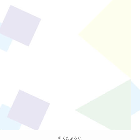
©
くたぶろぐ.