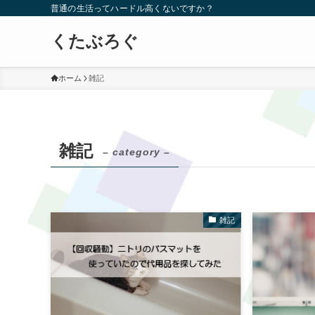
普通の生活ってハードル高くないですか？
くたぶろぐ
ホーム
雑記
雑記
– category –
雑記