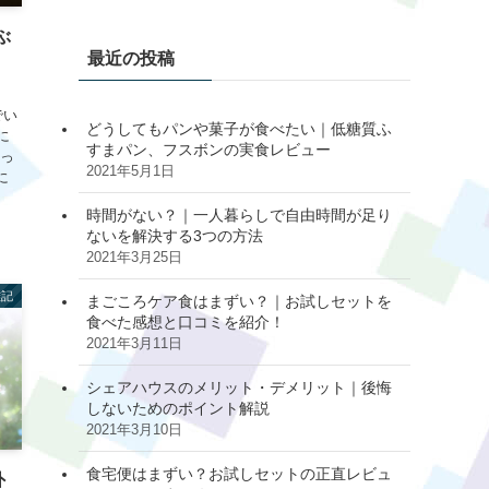
ぶ
最近の投稿
でい
どうしてもパンや菓子が食べたい｜低糖質ふ
に
すまパン、フスボンの実食レビュー
れっ
2021年5月1日
に
時間がない？｜一人暮らしで自由時間が足り
ないを解決する3つの方法
2021年3月25日
雑記
まごころケア食はまずい？｜お試しセットを
食べた感想と口コミを紹介！
2021年3月11日
シェアハウスのメリット・デメリット｜後悔
しないためのポイント解説
2021年3月10日
食宅便はまずい？お試しセットの正直レビュ
外