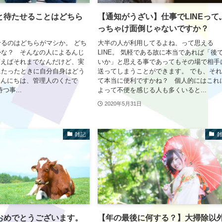
と待たせることはどちら
【通知がうざい】仕事でLINEって
っちゃけ面倒じゃないですか？
るのはどちらがマシか。 どち
大半の人が利用してるよね、って思える
かな？ そんなの人によるんじ
LINE。 気軽である故に本当であれば「後
言えばそれまでなんだけど、実
いか」と思える事であってもその場で相手
にたったときに自分自身はどう
送ってしまうことができます。 でも、そ
こんにちは、管理人のくたで
て本当に便利ですかね？ 個人的にはこれ
つ事...
よって不便を感じる人も多くいると...
2020年5月31日
雑記
おめでとうございます。
【年の最後に何する？】大掃除以