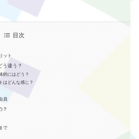
目次
リット
どう違う？
体的にはどう？
トはどんな感じ？
会員
の？
まで