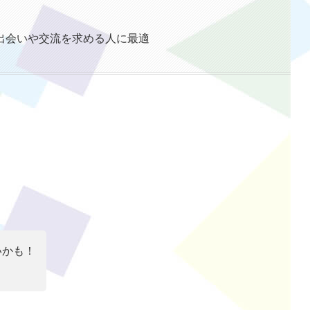
出会いや交流を求める人に最適
いかも！
？